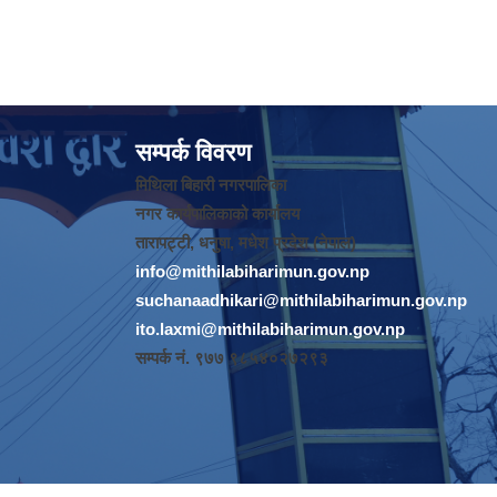
सम्पर्क विवरण
मिथिला बिहारी नगरपालिका
नगर कार्यपालिकाको कार्यालय
तारापट्टी, धनुषा, मधेश प्रदेश (नेपाल)
info@mithilabiharimun.gov.np
suchanaadhikari@mithilabiharimun.gov.np
ito.laxmi@mithilabiharimun.gov.np
सम्पर्क नं. ‌९७७ ९८५४०२७२९३