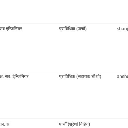
सव इन्जिनियर
प्राविधिक (पाचौँ)
shan
अ. सव. ईन्जिनियर
प्राविधिक (सहायक चौथो)
ansh
का. स.
पाचौँ (श्रेणी विहिन)