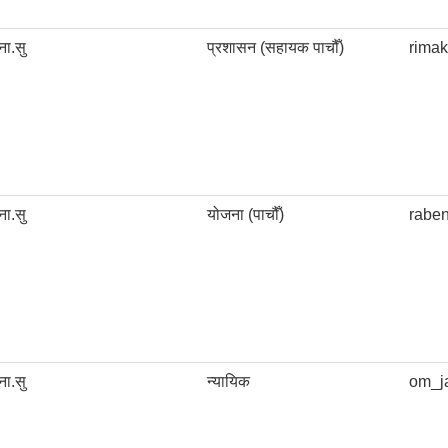
ना.सु
प्रशासन (सहायक पाचौँ)
rima
ना.सु
योजना (पाचौँ)
rabe
ना.सु
न्यायिक
om_j