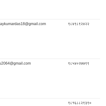
jaykumardas18@gmail.com
९८४९८९२४२२
u2064@gmail.com
९८५४०२७७९९
९८१६८८२९३९०