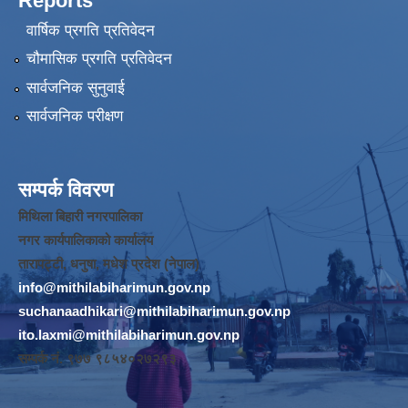
Reports
वार्षिक प्रगति प्रतिवेदन
चौमासिक प्रगति प्रतिवेदन
सार्वजनिक सुनुवाई
सार्वजनिक परीक्षण
सम्पर्क विवरण
मिथिला बिहारी नगरपालिका
नगर कार्यपालिकाको कार्यालय
तारापट्टी, धनुषा, मधेश प्रदेश (नेपाल)
info@mithilabiharimun.gov.np
suchanaadhikari@mithilabiharimun.gov.np
ito.laxmi@mithilabiharimun.gov.np
सम्पर्क नं. ‌९७७ ९८५४०२७२९३