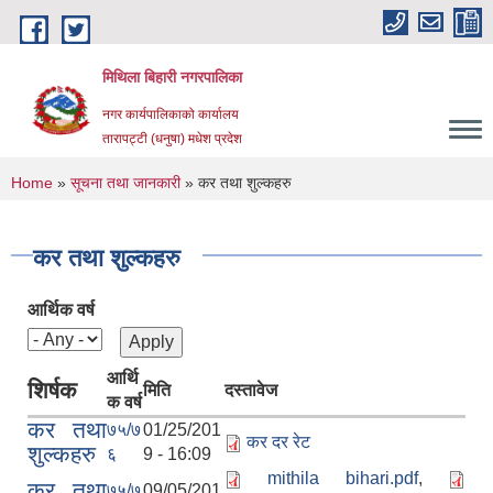
Skip to main content
मिथिला बिहारी नगरपालिका
नगर कार्यपालिकाको कार्यालय
तारापट्टी (धनुषा) मधेश प्रदेश
You are here
Home
»
सूचना तथा जानकारी
» कर तथा शुल्कहरु
कर तथा शुल्कहरु
आर्थिक वर्ष
आर्थि
शिर्षक
मिति
दस्तावेज
क वर्ष
कर तथा
७५/७
01/25/201
कर दर रेट
शुल्कहरु
६
9 - 16:09
mithila bihari.pdf
,
कर तथा
७५/७
09/05/201