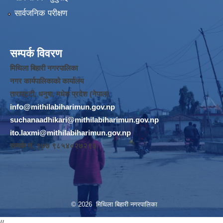
सार्वजनिक परीक्षण
सम्पर्क विवरण
मिथिला बिहारी नगरपालिका
नगर कार्यपालिकाको कार्यालय
तारापट्टी, धनुषा, मधेश प्रदेश (नेपाल)
info@mithilabiharimun.gov.np
suchanaadhikari@mithilabiharimun.gov.np
ito.laxmi@mithilabiharimun.gov.np
सम्पर्क नं. ‌९७७ ९८५४०२७२९३
© 2026 मिथिला बिहारी नगरपालिका
//