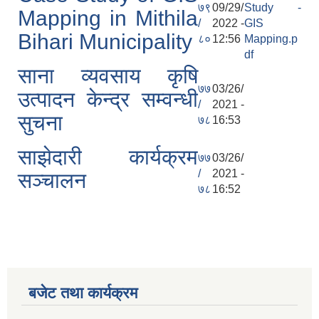
७९
09/29/
Study -
Mapping in Mithila
/
2022 -
GIS
Bihari Municipality
८०
12:56
Mapping.p
df
साना व्यवसाय कृषि
७७
03/26/
उत्पादन केन्द्र सम्वन्धी
/
2021 -
सुचना
७८
16:53
साझेदारी कार्यक्रम
७७
03/26/
/
2021 -
सञ्चालन
७८
16:52
बजेट तथा कार्यक्रम