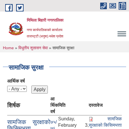
Skip to main content
मिथिला बिहारी नगरपालिका
नगर कार्यपालिकाको कार्यालय
तारापट्टी (धनुषा) मधेश प्रदेश
You are here
Home
»
विधुतीय शुसासन सेवा
» सामाजिक सुरक्षा
सामाजिक सुरक्षा
आर्थिक वर्ष
आ
शिर्षक
र्थिक
मिति
दस्तावेज
वर्ष
Sunday,
सामजिक
सामजिक सुरक्षाको
७५/
February 3,
सुरक्षाको किसिमभत्ता
किसिमभत्ता
७६