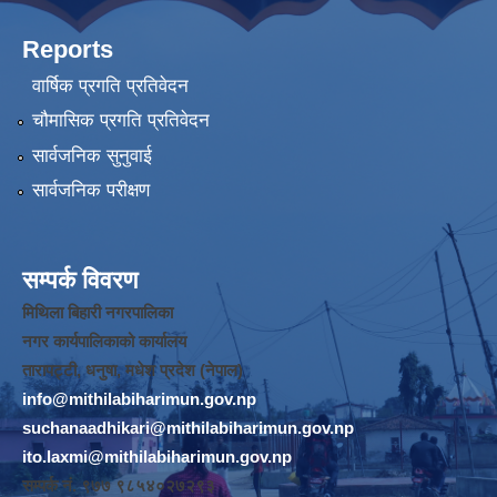
Reports
वार्षिक प्रगति प्रतिवेदन
चौमासिक प्रगति प्रतिवेदन
सार्वजनिक सुनुवाई
सार्वजनिक परीक्षण
सम्पर्क विवरण
मिथिला बिहारी नगरपालिका
नगर कार्यपालिकाको कार्यालय
तारापट्टी, धनुषा, मधेश प्रदेश (नेपाल)
info@mithilabiharimun.gov.np
suchanaadhikari@mithilabiharimun.gov.np
ito.laxmi@mithilabiharimun.gov.np
सम्पर्क नं. ‌९७७ ९८५४०२७२९३