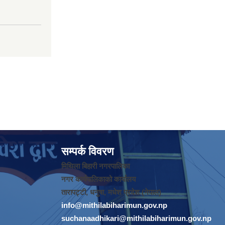
सम्पर्क विवरण
मिथिला बिहारी नगरपालिका
नगर कार्यपालिकाको कार्यालय
तारापट्टी, धनुषा, मधेश प्रदेश (नेपाल)
info@mithilabiharimun.gov.np
suchanaadhikari@mithilabiharimun.gov.np