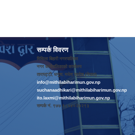
सम्पर्क विवरण
मिथिला बिहारी नगरपालिका
नगर कार्यपालिकाको कार्यालय
तारापट्टी, धनुषा, मधेश प्रदेश (नेपाल)
info@mithilabiharimun.gov.np
suchanaadhikari@mithilabiharimun.gov.np
ito.laxmi@mithilabiharimun.gov.np
सम्पर्क नं. ‌९७७ ९८५४०२७२९३