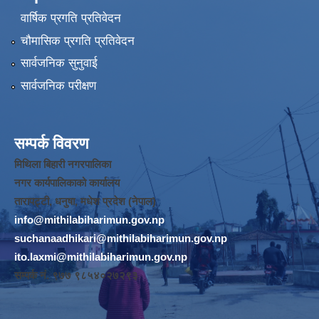
वार्षिक प्रगति प्रतिवेदन
चौमासिक प्रगति प्रतिवेदन
सार्वजनिक सुनुवाई
सार्वजनिक परीक्षण
सम्पर्क विवरण
मिथिला बिहारी नगरपालिका
नगर कार्यपालिकाको कार्यालय
तारापट्टी, धनुषा, मधेश प्रदेश (नेपाल)
info@mithilabiharimun.gov.np
suchanaadhikari@mithilabiharimun.gov.np
ito.laxmi@mithilabiharimun.gov.np
सम्पर्क नं. ‌९७७ ९८५४०२७२९३