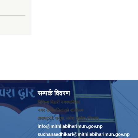
सम्पर्क विवरण
मिथिला बिहारी नगरपालिका
नगर कार्यपालिकाको कार्यालय
तारापट्टी, धनुषा, मधेश प्रदेश (नेपाल)
info@mithilabiharimun.gov.np
suchanaadhikari@mithilabiharimun.gov.np